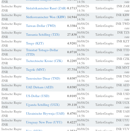
/INR
14:56
rate
Indische Rupie
06/08/26
INR ZAR
Südafrikanischer Rand (ZAR)
0.1713
Tables
Graphs
/INR
14:56
rate
Indische Rupie
06/08/26
INR KRW
Südkoreanischer Won (KRW)
14.944
Tables
Graphs
/INR
14:56
rate
Indische Rupie
06/08/26
INR TWD
Taiwan-Dollar (TWD)
0.3384
Tables
Graphs
/INR
14:56
rate
Indische Rupie
06/08/26
INR TZS
Tansania Schilling (TZS)
27.830
Tables
Graphs
/INR
14:56
rate
Indische Rupie
06/08/26
INR KZT
Tenge (KZT)
4.9201
Tables
Graphs
/INR
14:56
rate
Indische Rupie
Trinidad Tobago-Dollar
06/08/26
INR TTD
0.0710
Tables
Graphs
/INR
(TTD)
14:56
rate
Indische Rupie
06/08/26
INR CZK
Tschechische Krone (CZK)
0.2205
Tables
Graphs
/INR
14:56
rate
Indische Rupie
06/08/26
INR MNT
Tugrik (MNT)
37.754
Tables
Graphs
/INR
14:56
rate
Indische Rupie
06/08/26
INR TND
Tunesischer Dinar (TND)
0.0307
Tables
Graphs
/INR
14:56
rate
Indische Rupie
06/08/26
INR AED
UAE Dirham (AED)
0.0385
Tables
Graphs
/INR
14:56
rate
Indische Rupie
06/08/26
INR USD
US-Dollar (USD)
0.0105
Tables
Graphs
/INR
14:56
rate
Indische Rupie
06/08/26
INR UGX
Uganda Schilling (UGX)
39.110
Tables
Graphs
/INR
14:56
rate
Indische Rupie
06/08/26
INR UAH
Ukrainische Hrywnja (UAH)
0.4701
Tables
Graphs
/INR
14:56
rate
Indische Rupie
06/08/26
INR UYU
Uruguay New Peso (UYU)
0.4227
Tables
Graphs
/INR
14:56
rate
Indische Rupie
06/08/26
INR VUV
Vatu (VUV)
Tables
Graphs