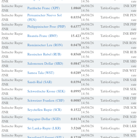
/INR
14:56
rate
Indische Rupie
06/08/26
INR XPF
Pazifische Franc (XPF)
1.0860
Tables
Graphs
/INR
14:56
rate
Indische Rupie
Peruanischer Nuevo Sol
06/08/26
INR PEN
0.0354
Tables
Graphs
/INR
(PEN)
14:56
rate
Indische Rupie
06/08/26
INR PHP
Philippinischer Peso (PHP)
0.6377
Tables
Graphs
/INR
14:56
rate
Indische Rupie
06/08/26
INR RWF
Ruanda-Franc (RWF)
15.423
Tables
Graphs
/INR
14:56
rate
Indische Rupie
06/08/26
INR RON
Rumänischer Leu (RON)
0.0478
Tables
Graphs
/INR
14:56
rate
Indische Rupie
06/08/26
INR RUB
Russischer Rubel (RUB)
0.8568
Tables
Graphs
/INR
14:56
rate
Indische Rupie
06/08/26
INR SBD
Salomonen Dollar (SBD)
0.0847
Tables
Graphs
/INR
14:56
rate
Indische Rupie
06/08/26
INR WST
Samoa Tala (WST)
0.0289
Tables
Graphs
/INR
14:56
rate
Indische Rupie
06/08/26
INR SAR
Saudi-Rial (SAR)
0.0394
Tables
Graphs
/INR
14:56
rate
Indische Rupie
06/08/26
INR SEK
Schwedische Krone (SEK)
0.0995
Tables
Graphs
/INR
14:56
rate
Indische Rupie
06/08/26
INR CHF
Schweizer Franken (CHF)
0.0085
Tables
Graphs
/INR
14:56
rate
Indische Rupie
06/08/26
INR SCR
Seychellen Rupie (SCR)
0.1522
Tables
Graphs
/INR
14:56
rate
Indische Rupie
06/08/26
INR SGD
Singapur-Dollar (SGD)
0.0134
Tables
Graphs
/INR
14:56
rate
Indische Rupie
06/08/26
INR LKR
Sri Lanka-Rupie (LKR)
3.5268
Tables
Graphs
/INR
14:56
rate
Indische Rupie
06/08/26
INR SZL
Swasiland Lilageni (SZL)
0.1718
Tables
Graphs