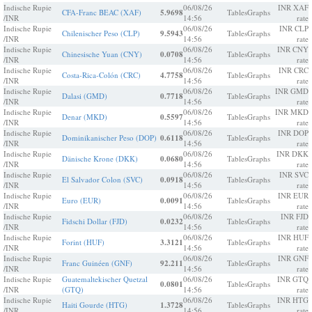
Indische Rupie
06/08/26
INR XAF
CFA-Franc BEAC (XAF)
5.9698
Tables
Graphs
/INR
14:56
rate
Indische Rupie
06/08/26
INR CLP
Chilenischer Peso (CLP)
9.5943
Tables
Graphs
/INR
14:56
rate
Indische Rupie
06/08/26
INR CNY
Chinesische Yuan (CNY)
0.0708
Tables
Graphs
/INR
14:56
rate
Indische Rupie
06/08/26
INR CRC
Costa-Rica-Colón (CRC)
4.7758
Tables
Graphs
/INR
14:56
rate
Indische Rupie
06/08/26
INR GMD
Dalasi (GMD)
0.7718
Tables
Graphs
/INR
14:56
rate
Indische Rupie
06/08/26
INR MKD
Denar (MKD)
0.5597
Tables
Graphs
/INR
14:56
rate
Indische Rupie
06/08/26
INR DOP
Dominikanischer Peso (DOP)
0.6118
Tables
Graphs
/INR
14:56
rate
Indische Rupie
06/08/26
INR DKK
Dänische Krone (DKK)
0.0680
Tables
Graphs
/INR
14:56
rate
Indische Rupie
06/08/26
INR SVC
El Salvador Colon (SVC)
0.0918
Tables
Graphs
/INR
14:56
rate
Indische Rupie
06/08/26
INR EUR
Euro (EUR)
0.0091
Tables
Graphs
/INR
14:56
rate
Indische Rupie
06/08/26
INR FJD
Fidschi Dollar (FJD)
0.0232
Tables
Graphs
/INR
14:56
rate
Indische Rupie
06/08/26
INR HUF
Forint (HUF)
3.3121
Tables
Graphs
/INR
14:56
rate
Indische Rupie
06/08/26
INR GNF
Franc Guinéen (GNF)
92.211
Tables
Graphs
/INR
14:56
rate
Indische Rupie
Guatemaltekischer Quetzal
06/08/26
INR GTQ
0.0801
Tables
Graphs
/INR
(GTQ)
14:56
rate
Indische Rupie
06/08/26
INR HTG
Haiti Gourde (HTG)
1.3728
Tables
Graphs
/INR
14:56
rate