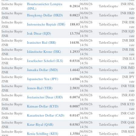
Indische Rupie
Honduranischer Lempira
06/08/26
INR HNL
0.2814
Tables
Graphs
/INR
(HNL)
14:56
rate
Indische Rupie
06/08/26
INR HKD
Hongkong-Dollar (HKD)
0.0823
Tables
Graphs
/INR
14:56
rate
Indische Rupie
06/08/26
INR IDR
Indonesische Rupiah (IDR)
188.03
Tables
Graphs
/INR
14:56
rate
Indische Rupie
06/08/26
INR IQD
Irak Dinar (IQD)
13.754
Tables
Graphs
/INR
14:56
rate
Indische Rupie
06/08/26
INR IRR
Iranischer Rial (IRR)
14438.
Tables
Graphs
/INR
14:56
rate
Indische Rupie
06/08/26
INR ISK
Isländische Krone (ISK)
1.2933
Tables
Graphs
/INR
14:56
rate
Indische Rupie
06/08/26
INR ILS
Israelischer Schekel (ILS)
0.0316
Tables
Graphs
/INR
14:56
rate
Indische Rupie
06/08/26
INR JMD
Jamaika Dollar (JMD)
1.6642
Tables
Graphs
/INR
14:56
rate
Indische Rupie
06/08/26
INR JPY
Japanischer Yen (JPY)
1.6586
Tables
Graphs
/INR
14:56
rate
Indische Rupie
06/08/26
INR YER
Jemen-Rial (YER)
2.5031
Tables
Graphs
/INR
14:56
rate
Indische Rupie
06/08/26
INR JOD
Jordanischer Dinar (JOD)
0.0074
Tables
Graphs
/INR
14:56
rate
Indische Rupie
06/08/26
INR KYD
Kaiman-Dollar (KYD)
0.0087
Tables
Graphs
/INR
14:56
rate
Indische Rupie
06/08/26
INR CAD
Kanadischer Dollar (CAD)
0.0147
Tables
Graphs
/INR
14:56
rate
Indische Rupie
06/08/26
INR QAR
Katar-Riyal (QAR)
0.0383
Tables
Graphs
/INR
14:56
rate
Indische Rupie
06/08/26
INR KES
Kenia Schilling (KES)
1.3584
Tables
Graphs
/INR
14:56
rate