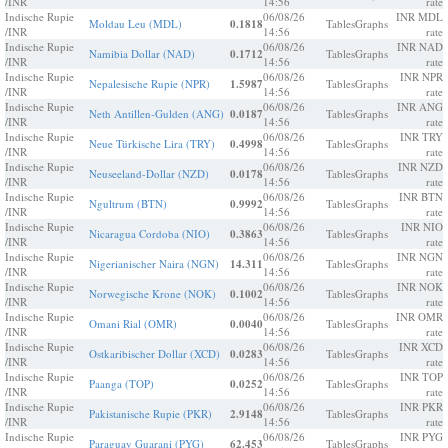
/INR
14:56
rate
Indische Rupie
06/08/26
INR MDL
Moldau Leu (MDL)
0.1818
Tables
Graphs
/INR
14:56
rate
Indische Rupie
06/08/26
INR NAD
Namibia Dollar (NAD)
0.1712
Tables
Graphs
/INR
14:56
rate
Indische Rupie
06/08/26
INR NPR
Nepalesische Rupie (NPR)
1.5987
Tables
Graphs
/INR
14:56
rate
Indische Rupie
06/08/26
INR ANG
Neth Antillen-Gulden (ANG)
0.0187
Tables
Graphs
/INR
14:56
rate
Indische Rupie
06/08/26
INR TRY
Neue Türkische Lira (TRY)
0.4998
Tables
Graphs
/INR
14:56
rate
Indische Rupie
06/08/26
INR NZD
Neuseeland-Dollar (NZD)
0.0178
Tables
Graphs
/INR
14:56
rate
Indische Rupie
06/08/26
INR BTN
Ngultrum (BTN)
0.9992
Tables
Graphs
/INR
14:56
rate
Indische Rupie
06/08/26
INR NIO
Nicaragua Cordoba (NIO)
0.3863
Tables
Graphs
/INR
14:56
rate
Indische Rupie
06/08/26
INR NGN
Nigerianischer Naira (NGN)
14.311
Tables
Graphs
/INR
14:56
rate
Indische Rupie
06/08/26
INR NOK
Norwegische Krone (NOK)
0.1002
Tables
Graphs
/INR
14:56
rate
Indische Rupie
06/08/26
INR OMR
Omani Rial (OMR)
0.0040
Tables
Graphs
/INR
14:56
rate
Indische Rupie
06/08/26
INR XCD
Ostkaribischer Dollar (XCD)
0.0283
Tables
Graphs
/INR
14:56
rate
Indische Rupie
06/08/26
INR TOP
Paanga (TOP)
0.0252
Tables
Graphs
/INR
14:56
rate
Indische Rupie
06/08/26
INR PKR
Pakistanische Rupie (PKR)
2.9148
Tables
Graphs
/INR
14:56
rate
Indische Rupie
06/08/26
INR PYG
Paraguay Guarani (PYG)
62.453
Tables
Graphs