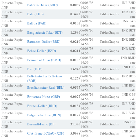
Indische Rupie
06/08/26
INR BHD
Bahrain-Dinar (BHD)
0.0039
Tables
Graphs
/INR
14:56
rate
Indische Rupie
06/08/26
INR THB
Baht (THB)
0.3472
Tables
Graphs
/INR
14:56
rate
Indische Rupie
06/08/26
INR PAB
Balboa (PAB)
0.0105
Tables
Graphs
/INR
14:56
rate
Indische Rupie
06/08/26
INR BDT
Bangladesch Taka (BDT)
1.2996
Tables
Graphs
/INR
14:56
rate
Indische Rupie
06/08/26
INR BBD
Barbados-Dollar (BBD)
0.0210
Tables
Graphs
/INR
14:56
rate
Indische Rupie
06/08/26
INR BZD
Belize-Dollar (BZD)
0.0211
Tables
Graphs
/INR
14:56
rate
Indische Rupie
06/08/26
INR BMD
Bermuda-Dollar (BMD)
0.0105
Tables
Graphs
/INR
14:56
rate
Indische Rupie
06/08/26
INR ETB
Birr (ETB)
1.6946
Tables
Graphs
/INR
14:56
rate
Indische Rupie
Bolivianischer Boliviano
06/08/26
INR BOB
0.1269
Tables
Graphs
/INR
(BOB)
14:56
rate
Indische Rupie
06/08/26
INR BRL
Brasilianischer Real (BRL)
0.0537
Tables
Graphs
/INR
14:56
rate
Indische Rupie
06/08/26
INR GBP
Britisches Pfund (GBP)
0.0077
Tables
Graphs
/INR
14:56
rate
Indische Rupie
06/08/26
INR BND
Brunei-Dollar (BND)
0.0134
Tables
Graphs
/INR
14:56
rate
Indische Rupie
06/08/26
INR BGN
Bulgarische Lew (BGN)
0.0177
Tables
Graphs
/INR
14:56
rate
Indische Rupie
06/08/26
INR BIF
Burundi-Franc (BIF)
31.380
Tables
Graphs
/INR
14:56
rate
Indische Rupie
06/08/26
INR XOF
CFA-Franc BCEAO (XOF)
5.9698
Tables
Graphs
/INR
14:56
rate