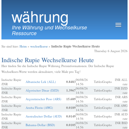
währung
Ihre Währung und Wechselkurse
Ressource
Indische Rupie Wechselkurse Heute
Sie sind hier:
Heim
»
wechselkurse
»
Thursday 6 August 2026
Indische Rupie Wechselkurse Heute
Hier finden Sie die Indische Rupie Währung Preisinformationen. Der Indische Rupie
Wechselkurs-Werte werden aktualisiert, viele Male pro Tag!
Indische Rupie
06/08/26
INR ALL
Albanische Lek (ALL)
0.8483
Tables
Graphs
/INR
14:56
rate
Indische Rupie
06/08/26
INR DZD
Algerischer Dinar (DZD)
1.3967
Tables
Graphs
/INR
14:56
rate
Indische Rupie
06/08/26
INR ARS
Argentinischer Peso (ARS)
15.689
Tables
Graphs
/INR
14:56
rate
Indische Rupie
06/08/26
INR AWG
Aruba Florin (AWG)
0.0189
Tables
Graphs
/INR
14:56
rate
Indische Rupie
06/08/26
INR AUD
Australischer Dollar (AUD)
0.0149
Tables
Graphs
/INR
14:56
rate
Indische Rupie
06/08/26
INR BSD
Bahama-Dollar (BSD)
0.0105
Tables
Graphs
/INR
14:56
rate