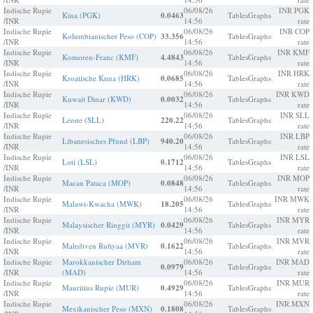
Indische Rupie
06/08/26
INR PGK
Kina (PGK)
0.0463
Tables
Graphs
/INR
14:56
rate
Indische Rupie
06/08/26
INR COP
Kolumbianischer Peso (COP)
33.356
Tables
Graphs
/INR
14:56
rate
Indische Rupie
06/08/26
INR KMF
Komoren-Franc (KMF)
4.4843
Tables
Graphs
/INR
14:56
rate
Indische Rupie
06/08/26
INR HRK
Kroatische Kuna (HRK)
0.0685
Tables
Graphs
/INR
14:56
rate
Indische Rupie
06/08/26
INR KWD
Kuwait Dinar (KWD)
0.0032
Tables
Graphs
/INR
14:56
rate
Indische Rupie
06/08/26
INR SLL
Leone (SLL)
220.22
Tables
Graphs
/INR
14:56
rate
Indische Rupie
06/08/26
INR LBP
Libanesisches Pfund (LBP)
940.20
Tables
Graphs
/INR
14:56
rate
Indische Rupie
06/08/26
INR LSL
Loti (LSL)
0.1712
Tables
Graphs
/INR
14:56
rate
Indische Rupie
06/08/26
INR MOP
Macau Pataca (MOP)
0.0848
Tables
Graphs
/INR
14:56
rate
Indische Rupie
06/08/26
INR MWK
Malawi-Kwacha (MWK)
18.205
Tables
Graphs
/INR
14:56
rate
Indische Rupie
06/08/26
INR MYR
Malaysischer Ringgit (MYR)
0.0429
Tables
Graphs
/INR
14:56
rate
Indische Rupie
06/08/26
INR MVR
Malediven Rufiyaa (MVR)
0.1622
Tables
Graphs
/INR
14:56
rate
Indische Rupie
Marokkanischer Dirham
06/08/26
INR MAD
0.0979
Tables
Graphs
/INR
(MAD)
14:56
rate
Indische Rupie
06/08/26
INR MUR
Mauritius Rupie (MUR)
0.4929
Tables
Graphs
/INR
14:56
rate
Indische Rupie
06/08/26
INR MXN
Mexikanischer Peso (MXN)
0.1808
Tables
Graphs