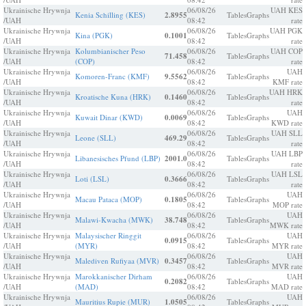
Ukrainische Hrywnja
06/08/26
UAH KES
Kenia Schilling (KES)
2.8955
Tables
Graphs
/UAH
08:42
rate
Ukrainische Hrywnja
06/08/26
UAH PGK
Kina (PGK)
0.1001
Tables
Graphs
/UAH
08:42
rate
Ukrainische Hrywnja
Kolumbianischer Peso
06/08/26
UAH COP
71.458
Tables
Graphs
/UAH
(COP)
08:42
rate
Ukrainische Hrywnja
06/08/26
UAH
Komoren-Franc (KMF)
9.5562
Tables
Graphs
/UAH
08:42
KMF rate
Ukrainische Hrywnja
06/08/26
UAH HRK
Kroatische Kuna (HRK)
0.1460
Tables
Graphs
/UAH
08:42
rate
Ukrainische Hrywnja
06/08/26
UAH
Kuwait Dinar (KWD)
0.0069
Tables
Graphs
/UAH
08:42
KWD rate
Ukrainische Hrywnja
06/08/26
UAH SLL
Leone (SLL)
469.29
Tables
Graphs
/UAH
08:42
rate
Ukrainische Hrywnja
06/08/26
UAH LBP
Libanesisches Pfund (LBP)
2001.0
Tables
Graphs
/UAH
08:42
rate
Ukrainische Hrywnja
06/08/26
UAH LSL
Loti (LSL)
0.3666
Tables
Graphs
/UAH
08:42
rate
Ukrainische Hrywnja
06/08/26
UAH
Macau Pataca (MOP)
0.1805
Tables
Graphs
/UAH
08:42
MOP rate
Ukrainische Hrywnja
06/08/26
UAH
Malawi-Kwacha (MWK)
38.748
Tables
Graphs
/UAH
08:42
MWK rate
Ukrainische Hrywnja
Malaysischer Ringgit
06/08/26
UAH
0.0915
Tables
Graphs
/UAH
(MYR)
08:42
MYR rate
Ukrainische Hrywnja
06/08/26
UAH
Malediven Rufiyaa (MVR)
0.3457
Tables
Graphs
/UAH
08:42
MVR rate
Ukrainische Hrywnja
Marokkanischer Dirham
06/08/26
UAH
0.2082
Tables
Graphs
/UAH
(MAD)
08:42
MAD rate
Ukrainische Hrywnja
06/08/26
UAH
Mauritius Rupie (MUR)
1.0505
Tables
Graphs