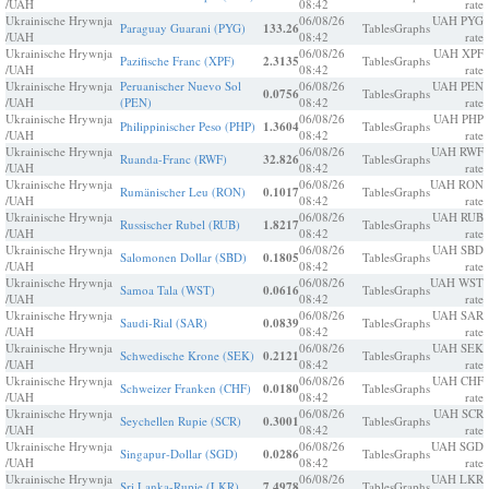
/UAH
08:42
rate
Ukrainische Hrywnja
06/08/26
UAH PYG
Paraguay Guarani (PYG)
133.26
Tables
Graphs
/UAH
08:42
rate
Ukrainische Hrywnja
06/08/26
UAH XPF
Pazifische Franc (XPF)
2.3135
Tables
Graphs
/UAH
08:42
rate
Ukrainische Hrywnja
Peruanischer Nuevo Sol
06/08/26
UAH PEN
0.0756
Tables
Graphs
/UAH
(PEN)
08:42
rate
Ukrainische Hrywnja
06/08/26
UAH PHP
Philippinischer Peso (PHP)
1.3604
Tables
Graphs
/UAH
08:42
rate
Ukrainische Hrywnja
06/08/26
UAH RWF
Ruanda-Franc (RWF)
32.826
Tables
Graphs
/UAH
08:42
rate
Ukrainische Hrywnja
06/08/26
UAH RON
Rumänischer Leu (RON)
0.1017
Tables
Graphs
/UAH
08:42
rate
Ukrainische Hrywnja
06/08/26
UAH RUB
Russischer Rubel (RUB)
1.8217
Tables
Graphs
/UAH
08:42
rate
Ukrainische Hrywnja
06/08/26
UAH SBD
Salomonen Dollar (SBD)
0.1805
Tables
Graphs
/UAH
08:42
rate
Ukrainische Hrywnja
06/08/26
UAH WST
Samoa Tala (WST)
0.0616
Tables
Graphs
/UAH
08:42
rate
Ukrainische Hrywnja
06/08/26
UAH SAR
Saudi-Rial (SAR)
0.0839
Tables
Graphs
/UAH
08:42
rate
Ukrainische Hrywnja
06/08/26
UAH SEK
Schwedische Krone (SEK)
0.2121
Tables
Graphs
/UAH
08:42
rate
Ukrainische Hrywnja
06/08/26
UAH CHF
Schweizer Franken (CHF)
0.0180
Tables
Graphs
/UAH
08:42
rate
Ukrainische Hrywnja
06/08/26
UAH SCR
Seychellen Rupie (SCR)
0.3001
Tables
Graphs
/UAH
08:42
rate
Ukrainische Hrywnja
06/08/26
UAH SGD
Singapur-Dollar (SGD)
0.0286
Tables
Graphs
/UAH
08:42
rate
Ukrainische Hrywnja
06/08/26
UAH LKR
Sri Lanka-Rupie (LKR)
7.4978
Tables
Graphs