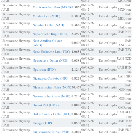
/UAH
08:42
MUR rate
Ukrainische Hrywnja
06/08/26
UAH
Mexikanischer Peso (MXN)
0.3862
Tables
Graphs
/UAH
08:42
MXN rate
Ukrainische Hrywnja
06/08/26
UAH
Moldau Leu (MDL)
0.3894
Tables
Graphs
/UAH
08:42
MDL rate
Ukrainische Hrywnja
06/08/26
UAH
Namibia Dollar (NAD)
0.3666
Tables
Graphs
/UAH
08:42
NAD rate
Ukrainische Hrywnja
06/08/26
UAH NPR
Nepalesische Rupie (NPR)
3.3991
Tables
Graphs
/UAH
08:42
rate
Ukrainische Hrywnja
Neth Antillen-Gulden
06/08/26
UAH
0.0400
Tables
Graphs
/UAH
(ANG)
08:42
ANG rate
Ukrainische Hrywnja
06/08/26
UAH TRY
Neue Türkische Lira (TRY)
1.0651
Tables
Graphs
/UAH
08:42
rate
Ukrainische Hrywnja
06/08/26
UAH NZD
Neuseeland-Dollar (NZD)
0.0381
Tables
Graphs
/UAH
08:42
rate
Ukrainische Hrywnja
06/08/26
UAH BTN
Ngultrum (BTN)
2.1245
Tables
Graphs
/UAH
08:42
rate
Ukrainische Hrywnja
06/08/26
UAH NIO
Nicaragua Cordoba (NIO)
0.8224
Tables
Graphs
/UAH
08:42
rate
Ukrainische Hrywnja
06/08/26
UAH
Nigerianischer Naira (NGN)
30.467
Tables
Graphs
/UAH
08:42
NGN rate
Ukrainische Hrywnja
06/08/26
UAH
Norwegische Krone (NOK)
0.2134
Tables
Graphs
/UAH
08:42
NOK rate
Ukrainische Hrywnja
06/08/26
UAH
Omani Rial (OMR)
0.0086
Tables
Graphs
/UAH
08:42
OMR rate
Ukrainische Hrywnja
06/08/26
UAH XCD
Ostkaribischer Dollar (XCD)
0.0604
Tables
Graphs
/UAH
08:42
rate
Ukrainische Hrywnja
06/08/26
UAH TOP
Paanga (TOP)
0.0538
Tables
Graphs
/UAH
08:42
rate
Ukrainische Hrywnja
06/08/26
UAH PKR
Pakistanische Rupie (PKR)
6.2049
Tables
Graphs