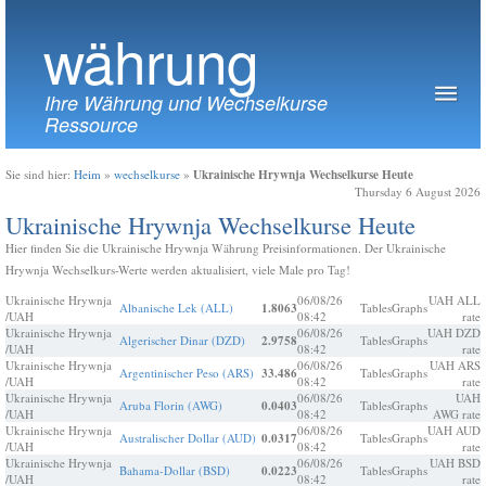
währung
Ihre Währung und Wechselkurse
Ressource
Ukrainische Hrywnja Wechselkurse Heute
Sie sind hier:
Heim
»
wechselkurse
»
Thursday 6 August 2026
Ukrainische Hrywnja Wechselkurse Heute
Hier finden Sie die Ukrainische Hrywnja Währung Preisinformationen. Der Ukrainische
Hrywnja Wechselkurs-Werte werden aktualisiert, viele Male pro Tag!
Ukrainische Hrywnja
06/08/26
UAH ALL
Albanische Lek (ALL)
1.8063
Tables
Graphs
/UAH
08:42
rate
Ukrainische Hrywnja
06/08/26
UAH DZD
Algerischer Dinar (DZD)
2.9758
Tables
Graphs
/UAH
08:42
rate
Ukrainische Hrywnja
06/08/26
UAH ARS
Argentinischer Peso (ARS)
33.486
Tables
Graphs
/UAH
08:42
rate
Ukrainische Hrywnja
06/08/26
UAH
Aruba Florin (AWG)
0.0403
Tables
Graphs
/UAH
08:42
AWG rate
Ukrainische Hrywnja
06/08/26
UAH AUD
Australischer Dollar (AUD)
0.0317
Tables
Graphs
/UAH
08:42
rate
Ukrainische Hrywnja
06/08/26
UAH BSD
Bahama-Dollar (BSD)
0.0223
Tables
Graphs
/UAH
08:42
rate