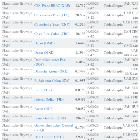
Ukrainische Hrywnja
06/08/26
UAH XAF
CFA-Franc BEAC (XAF)
12.717
Tables
Graphs
/UAH
08:42
rate
Ukrainische Hrywnja
06/08/26
UAH CLP
Chilenischer Peso (CLP)
20.532
Tables
Graphs
/UAH
08:42
rate
Ukrainische Hrywnja
06/08/26
UAH CNY
Chinesische Yuan (CNY)
0.1510
Tables
Graphs
/UAH
08:42
rate
Ukrainische Hrywnja
06/08/26
UAH CRC
Costa-Rica-Colón (CRC)
10.133
Tables
Graphs
/UAH
08:42
rate
Ukrainische Hrywnja
06/08/26
UAH
Dalasi (GMD)
1.6449
Tables
Graphs
/UAH
08:42
GMD rate
Ukrainische Hrywnja
06/08/26
UAH
Denar (MKD)
1.1914
Tables
Graphs
/UAH
08:42
MKD rate
Ukrainische Hrywnja
Dominikanischer Peso
06/08/26
UAH DOP
1.3032
Tables
Graphs
/UAH
(DOP)
08:42
rate
Ukrainische Hrywnja
06/08/26
UAH
Dänische Krone (DKK)
0.1449
Tables
Graphs
/UAH
08:42
DKK rate
Ukrainische Hrywnja
06/08/26
UAH SVC
El Salvador Colon (SVC)
0.1955
Tables
Graphs
/UAH
08:42
rate
Ukrainische Hrywnja
06/08/26
UAH EUR
Euro (EUR)
0.0193
Tables
Graphs
/UAH
08:42
rate
Ukrainische Hrywnja
06/08/26
UAH FJD
Fidschi Dollar (FJD)
0.0495
Tables
Graphs
/UAH
08:42
rate
Ukrainische Hrywnja
06/08/26
UAH HUF
Forint (HUF)
7.0457
Tables
Graphs
/UAH
08:42
rate
Ukrainische Hrywnja
06/08/26
UAH GNF
Franc Guinéen (GNF)
196.27
Tables
Graphs
/UAH
08:42
rate
Ukrainische Hrywnja
Guatemaltekischer Quetzal
06/08/26
UAH GTQ
0.1704
Tables
Graphs
/UAH
(GTQ)
08:42
rate
Ukrainische Hrywnja
06/08/26
UAH HTG
Haiti Gourde (HTG)
2.9217
Tables
Graphs
/UAH
08:42
rate