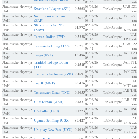
/UAH
08:42
rate
Ukrainische Hrywnja
06/08/26
UAH SZL
Swasiland Lilageni (SZL)
0.3663
Tables
Graphs
/UAH
08:42
rate
Ukrainische Hrywnja
Südafrikanischer Rand
06/08/26
UAH ZAR
0.3657
Tables
Graphs
/UAH
(ZAR)
08:42
rate
Ukrainische Hrywnja
Südkoreanischer Won
06/08/26
UAH
31.972
Tables
Graphs
/UAH
(KRW)
08:42
KRW rate
Ukrainische Hrywnja
06/08/26
UAH
Taiwan-Dollar (TWD)
0.7228
Tables
Graphs
/UAH
08:42
TWD rate
Ukrainische Hrywnja
06/08/26
UAH TZS
Tansania Schilling (TZS)
59.251
Tables
Graphs
/UAH
08:42
rate
Ukrainische Hrywnja
06/08/26
UAH KZT
Tenge (KZT)
10.486
Tables
Graphs
/UAH
08:42
rate
Ukrainische Hrywnja
Trinidad Tobago-Dollar
06/08/26
UAH TTD
0.1515
Tables
Graphs
/UAH
(TTD)
08:42
rate
Ukrainische Hrywnja
06/08/26
UAH CZK
Tschechische Krone (CZK)
0.4691
Tables
Graphs
/UAH
08:42
rate
Ukrainische Hrywnja
06/08/26
UAH
Tugrik (MNT)
80.456
Tables
Graphs
/UAH
08:42
MNT rate
Ukrainische Hrywnja
06/08/26
UAH TND
Tunesischer Dinar (TND)
0.0655
Tables
Graphs
/UAH
08:42
rate
Ukrainische Hrywnja
06/08/26
UAH AED
UAE Dirham (AED)
0.0821
Tables
Graphs
/UAH
08:42
rate
Ukrainische Hrywnja
06/08/26
UAH USD
US-Dollar (USD)
0.0223
Tables
Graphs
/UAH
08:42
rate
Ukrainische Hrywnja
06/08/26
UAH
Uganda Schilling (UGX)
83.427
Tables
Graphs
/UAH
08:42
UGX rate
Ukrainische Hrywnja
06/08/26
UAH
Uruguay New Peso (UYU)
0.9014
Tables
Graphs
/UAH
08:42
UYU rate
Ukrainische Hrywnja
06/08/26
UAH
Vatu (VUV)
Tables
Graphs