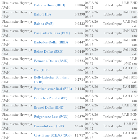
Ukrainische Hrywnja
06/08/26
UAH BHD
Bahrain-Dinar (BHD)
0.0084
Tables
Graphs
/UAH
08:42
rate
Ukrainische Hrywnja
06/08/26
UAH THB
Baht (THB)
0.7398
Tables
Graphs
/UAH
08:42
rate
Ukrainische Hrywnja
06/08/26
UAH PAB
Balboa (PAB)
0.0223
Tables
Graphs
/UAH
08:42
rate
Ukrainische Hrywnja
06/08/26
UAH BDT
Bangladesch Taka (BDT)
2.7661
Tables
Graphs
/UAH
08:42
rate
Ukrainische Hrywnja
06/08/26
UAH BBD
Barbados-Dollar (BBD)
0.0447
Tables
Graphs
/UAH
08:42
rate
Ukrainische Hrywnja
06/08/26
UAH BZD
Belize-Dollar (BZD)
0.0449
Tables
Graphs
/UAH
08:42
rate
Ukrainische Hrywnja
06/08/26
UAH
Bermuda-Dollar (BMD)
0.0223
Tables
Graphs
/UAH
08:42
BMD rate
Ukrainische Hrywnja
06/08/26
UAH ETB
Birr (ETB)
3.6067
Tables
Graphs
/UAH
08:42
rate
Ukrainische Hrywnja
Bolivianischer Boliviano
06/08/26
UAH BOB
0.2714
Tables
Graphs
/UAH
(BOB)
08:42
rate
Ukrainische Hrywnja
06/08/26
UAH BRL
Brasilianischer Real (BRL)
0.1146
Tables
Graphs
/UAH
08:42
rate
Ukrainische Hrywnja
06/08/26
UAH GBP
Britisches Pfund (GBP)
0.0166
Tables
Graphs
/UAH
08:42
rate
Ukrainische Hrywnja
06/08/26
UAH BND
Brunei-Dollar (BND)
0.0286
Tables
Graphs
/UAH
08:42
rate
Ukrainische Hrywnja
06/08/26
UAH BGN
Bulgarische Lew (BGN)
0.0379
Tables
Graphs
/UAH
08:42
rate
Ukrainische Hrywnja
06/08/26
UAH BIF
Burundi-Franc (BIF)
66.681
Tables
Graphs
/UAH
08:42
rate
Ukrainische Hrywnja
06/08/26
UAH XOF
CFA-Franc BCEAO (XOF)
12.717
Tables
Graphs
/UAH
08:42
rate