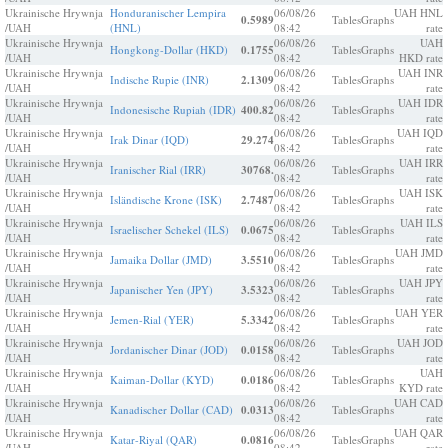
Ukrainische Hrywnja
Honduranischer Lempira
06/08/26
UAH HNL
0.5989
Tables
Graphs
/UAH
(HNL)
08:42
rate
Ukrainische Hrywnja
06/08/26
UAH
Hongkong-Dollar (HKD)
0.1755
Tables
Graphs
/UAH
08:42
HKD rate
Ukrainische Hrywnja
06/08/26
UAH INR
Indische Rupie (INR)
2.1309
Tables
Graphs
/UAH
08:42
rate
Ukrainische Hrywnja
06/08/26
UAH IDR
Indonesische Rupiah (IDR)
400.82
Tables
Graphs
/UAH
08:42
rate
Ukrainische Hrywnja
06/08/26
UAH IQD
Irak Dinar (IQD)
29.274
Tables
Graphs
/UAH
08:42
rate
Ukrainische Hrywnja
06/08/26
UAH IRR
Iranischer Rial (IRR)
30768.
Tables
Graphs
/UAH
08:42
rate
Ukrainische Hrywnja
06/08/26
UAH ISK
Isländische Krone (ISK)
2.7487
Tables
Graphs
/UAH
08:42
rate
Ukrainische Hrywnja
06/08/26
UAH ILS
Israelischer Schekel (ILS)
0.0675
Tables
Graphs
/UAH
08:42
rate
Ukrainische Hrywnja
06/08/26
UAH JMD
Jamaika Dollar (JMD)
3.5510
Tables
Graphs
/UAH
08:42
rate
Ukrainische Hrywnja
06/08/26
UAH JPY
Japanischer Yen (JPY)
3.5323
Tables
Graphs
/UAH
08:42
rate
Ukrainische Hrywnja
06/08/26
UAH YER
Jemen-Rial (YER)
5.3342
Tables
Graphs
/UAH
08:42
rate
Ukrainische Hrywnja
06/08/26
UAH JOD
Jordanischer Dinar (JOD)
0.0158
Tables
Graphs
/UAH
08:42
rate
Ukrainische Hrywnja
06/08/26
UAH
Kaiman-Dollar (KYD)
0.0186
Tables
Graphs
/UAH
08:42
KYD rate
Ukrainische Hrywnja
06/08/26
UAH CAD
Kanadischer Dollar (CAD)
0.0313
Tables
Graphs
/UAH
08:42
rate
Ukrainische Hrywnja
06/08/26
UAH QAR
Katar-Riyal (QAR)
0.0816
Tables
Graphs
/UAH
08:42
rate