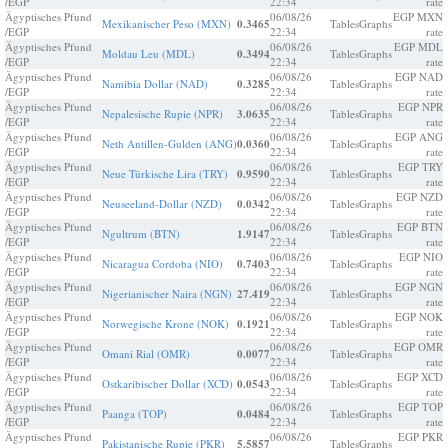
/EGP
22:34
rate
Ägyptisches Pfund
06/08/26
EGP MXN
Mexikanischer Peso (MXN)
0.3465
Tables
Graphs
/EGP
22:34
rate
Ägyptisches Pfund
06/08/26
EGP MDL
Moldau Leu (MDL)
0.3494
Tables
Graphs
/EGP
22:34
rate
Ägyptisches Pfund
06/08/26
EGP NAD
Namibia Dollar (NAD)
0.3285
Tables
Graphs
/EGP
22:34
rate
Ägyptisches Pfund
06/08/26
EGP NPR
Nepalesische Rupie (NPR)
3.0635
Tables
Graphs
/EGP
22:34
rate
Ägyptisches Pfund
06/08/26
EGP ANG
Neth Antillen-Gulden (ANG)
0.0360
Tables
Graphs
/EGP
22:34
rate
Ägyptisches Pfund
06/08/26
EGP TRY
Neue Türkische Lira (TRY)
0.9590
Tables
Graphs
/EGP
22:34
rate
Ägyptisches Pfund
06/08/26
EGP NZD
Neuseeland-Dollar (NZD)
0.0342
Tables
Graphs
/EGP
22:34
rate
Ägyptisches Pfund
06/08/26
EGP BTN
Ngultrum (BTN)
1.9147
Tables
Graphs
/EGP
22:34
rate
Ägyptisches Pfund
06/08/26
EGP NIO
Nicaragua Cordoba (NIO)
0.7403
Tables
Graphs
/EGP
22:34
rate
Ägyptisches Pfund
06/08/26
EGP NGN
Nigerianischer Naira (NGN)
27.419
Tables
Graphs
/EGP
22:34
rate
Ägyptisches Pfund
06/08/26
EGP NOK
Norwegische Krone (NOK)
0.1921
Tables
Graphs
/EGP
22:34
rate
Ägyptisches Pfund
06/08/26
EGP OMR
Omani Rial (OMR)
0.0077
Tables
Graphs
/EGP
22:34
rate
Ägyptisches Pfund
06/08/26
EGP XCD
Ostkaribischer Dollar (XCD)
0.0543
Tables
Graphs
/EGP
22:34
rate
Ägyptisches Pfund
06/08/26
EGP TOP
Paanga (TOP)
0.0484
Tables
Graphs
/EGP
22:34
rate
Ägyptisches Pfund
06/08/26
EGP PKR
Pakistanische Rupie (PKR)
5.5857
Tables
Graphs