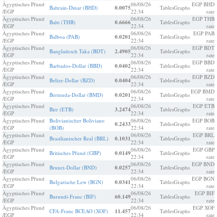
Ägyptisches Pfund
06/08/26
EGP BHD
Bahrain-Dinar (BHD)
0.0075
Tables
Graphs
/EGP
22:34
rate
Ägyptisches Pfund
06/08/26
EGP THB
Baht (THB)
0.6666
Tables
Graphs
/EGP
22:34
rate
Ägyptisches Pfund
06/08/26
EGP PAB
Balboa (PAB)
0.0201
Tables
Graphs
/EGP
22:34
rate
Ägyptisches Pfund
06/08/26
EGP BDT
Bangladesch Taka (BDT)
2.4905
Tables
Graphs
/EGP
22:34
rate
Ägyptisches Pfund
06/08/26
EGP BBD
Barbados-Dollar (BBD)
0.0402
Tables
Graphs
/EGP
22:34
rate
Ägyptisches Pfund
06/08/26
EGP BZD
Belize-Dollar (BZD)
0.0404
Tables
Graphs
/EGP
22:34
rate
Ägyptisches Pfund
06/08/26
EGP BMD
Bermuda-Dollar (BMD)
0.0201
Tables
Graphs
/EGP
22:34
rate
Ägyptisches Pfund
06/08/26
EGP ETB
Birr (ETB)
3.2474
Tables
Graphs
/EGP
22:34
rate
Ägyptisches Pfund
Bolivianischer Boliviano
06/08/26
EGP BOB
0.2433
Tables
Graphs
/EGP
(BOB)
22:34
rate
Ägyptisches Pfund
06/08/26
EGP BRL
Brasilianischer Real (BRL)
0.1031
Tables
Graphs
/EGP
22:34
rate
Ägyptisches Pfund
06/08/26
EGP GBP
Britisches Pfund (GBP)
0.0149
Tables
Graphs
/EGP
22:34
rate
Ägyptisches Pfund
06/08/26
EGP BND
Brunei-Dollar (BND)
0.0257
Tables
Graphs
/EGP
22:34
rate
Ägyptisches Pfund
06/08/26
EGP BGN
Bulgarische Lew (BGN)
0.0341
Tables
Graphs
/EGP
22:34
rate
Ägyptisches Pfund
06/08/26
EGP BIF
Burundi-Franc (BIF)
60.149
Tables
Graphs
/EGP
22:34
rate
Ägyptisches Pfund
06/08/26
EGP XOF
CFA-Franc BCEAO (XOF)
11.457
Tables
Graphs
/EGP
22:34
rate