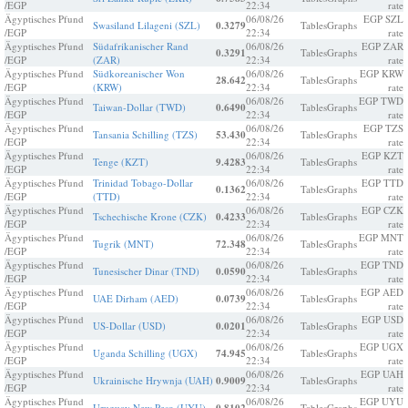
/EGP
22:34
rate
Ägyptisches Pfund
06/08/26
EGP SZL
Swasiland Lilageni (SZL)
0.3279
Tables
Graphs
/EGP
22:34
rate
Ägyptisches Pfund
Südafrikanischer Rand
06/08/26
EGP ZAR
0.3291
Tables
Graphs
/EGP
(ZAR)
22:34
rate
Ägyptisches Pfund
Südkoreanischer Won
06/08/26
EGP KRW
28.642
Tables
Graphs
/EGP
(KRW)
22:34
rate
Ägyptisches Pfund
06/08/26
EGP TWD
Taiwan-Dollar (TWD)
0.6490
Tables
Graphs
/EGP
22:34
rate
Ägyptisches Pfund
06/08/26
EGP TZS
Tansania Schilling (TZS)
53.430
Tables
Graphs
/EGP
22:34
rate
Ägyptisches Pfund
06/08/26
EGP KZT
Tenge (KZT)
9.4283
Tables
Graphs
/EGP
22:34
rate
Ägyptisches Pfund
Trinidad Tobago-Dollar
06/08/26
EGP TTD
0.1362
Tables
Graphs
/EGP
(TTD)
22:34
rate
Ägyptisches Pfund
06/08/26
EGP CZK
Tschechische Krone (CZK)
0.4233
Tables
Graphs
/EGP
22:34
rate
Ägyptisches Pfund
06/08/26
EGP MNT
Tugrik (MNT)
72.348
Tables
Graphs
/EGP
22:34
rate
Ägyptisches Pfund
06/08/26
EGP TND
Tunesischer Dinar (TND)
0.0590
Tables
Graphs
/EGP
22:34
rate
Ägyptisches Pfund
06/08/26
EGP AED
UAE Dirham (AED)
0.0739
Tables
Graphs
/EGP
22:34
rate
Ägyptisches Pfund
06/08/26
EGP USD
US-Dollar (USD)
0.0201
Tables
Graphs
/EGP
22:34
rate
Ägyptisches Pfund
06/08/26
EGP UGX
Uganda Schilling (UGX)
74.945
Tables
Graphs
/EGP
22:34
rate
Ägyptisches Pfund
06/08/26
EGP UAH
Ukrainische Hrywnja (UAH)
0.9009
Tables
Graphs
/EGP
22:34
rate
Ägyptisches Pfund
06/08/26
EGP UYU
Uruguay New Peso (UYU)
Tables
Graphs