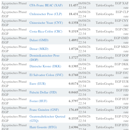
Ägyptisches Pfund
06/08/26
EGP XAF
CFA-Franc BEAC (XAF)
11.457
Tables
Graphs
/EGP
22:34
rate
Ägyptisches Pfund
06/08/26
EGP CLP
Chilenischer Peso (CLP)
18.431
Tables
Graphs
/EGP
22:34
rate
Ägyptisches Pfund
06/08/26
EGP CNY
Chinesische Yuan (CNY)
0.1358
Tables
Graphs
/EGP
22:34
rate
Ägyptisches Pfund
06/08/26
EGP CRC
Costa-Rica-Colón (CRC)
9.1519
Tables
Graphs
/EGP
22:34
rate
Ägyptisches Pfund
06/08/26
EGP GMD
Dalasi (GMD)
1.4892
Tables
Graphs
/EGP
22:34
rate
Ägyptisches Pfund
06/08/26
EGP MKD
Denar (MKD)
1.0726
Tables
Graphs
/EGP
22:34
rate
Ägyptisches Pfund
Dominikanischer Peso
06/08/26
EGP DOP
1.1727
Tables
Graphs
/EGP
(DOP)
22:34
rate
Ägyptisches Pfund
06/08/26
EGP DKK
Dänische Krone (DKK)
0.1305
Tables
Graphs
/EGP
22:34
rate
Ägyptisches Pfund
06/08/26
EGP SVC
El Salvador Colon (SVC)
0.1760
Tables
Graphs
/EGP
22:34
rate
Ägyptisches Pfund
06/08/26
EGP EUR
Euro (EUR)
0.0174
Tables
Graphs
/EGP
22:34
rate
Ägyptisches Pfund
06/08/26
EGP FJD
Fidschi Dollar (FJD)
0.0445
Tables
Graphs
/EGP
22:34
rate
Ägyptisches Pfund
06/08/26
EGP HUF
Forint (HUF)
6.3797
Tables
Graphs
/EGP
22:34
rate
Ägyptisches Pfund
06/08/26
EGP GNF
Franc Guinéen (GNF)
176.69
Tables
Graphs
/EGP
22:34
rate
Ägyptisches Pfund
Guatemaltekischer Quetzal
06/08/26
EGP GTQ
0.1535
Tables
Graphs
/EGP
(GTQ)
22:34
rate
Ägyptisches Pfund
06/08/26
EGP HTG
Haiti Gourde (HTG)
2.6306
Tables
Graphs
/EGP
22:34
rate