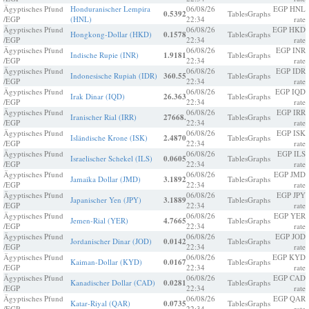
Ägyptisches Pfund
Honduranischer Lempira
06/08/26
EGP HNL
0.5392
Tables
Graphs
/EGP
(HNL)
22:34
rate
Ägyptisches Pfund
06/08/26
EGP HKD
Hongkong-Dollar (HKD)
0.1578
Tables
Graphs
/EGP
22:34
rate
Ägyptisches Pfund
06/08/26
EGP INR
Indische Rupie (INR)
1.9181
Tables
Graphs
/EGP
22:34
rate
Ägyptisches Pfund
06/08/26
EGP IDR
Indonesische Rupiah (IDR)
360.55
Tables
Graphs
/EGP
22:34
rate
Ägyptisches Pfund
06/08/26
EGP IQD
Irak Dinar (IQD)
26.363
Tables
Graphs
/EGP
22:34
rate
Ägyptisches Pfund
06/08/26
EGP IRR
Iranischer Rial (IRR)
27668.
Tables
Graphs
/EGP
22:34
rate
Ägyptisches Pfund
06/08/26
EGP ISK
Isländische Krone (ISK)
2.4870
Tables
Graphs
/EGP
22:34
rate
Ägyptisches Pfund
06/08/26
EGP ILS
Israelischer Schekel (ILS)
0.0605
Tables
Graphs
/EGP
22:34
rate
Ägyptisches Pfund
06/08/26
EGP JMD
Jamaika Dollar (JMD)
3.1892
Tables
Graphs
/EGP
22:34
rate
Ägyptisches Pfund
06/08/26
EGP JPY
Japanischer Yen (JPY)
3.1889
Tables
Graphs
/EGP
22:34
rate
Ägyptisches Pfund
06/08/26
EGP YER
Jemen-Rial (YER)
4.7665
Tables
Graphs
/EGP
22:34
rate
Ägyptisches Pfund
06/08/26
EGP JOD
Jordanischer Dinar (JOD)
0.0142
Tables
Graphs
/EGP
22:34
rate
Ägyptisches Pfund
06/08/26
EGP KYD
Kaiman-Dollar (KYD)
0.0167
Tables
Graphs
/EGP
22:34
rate
Ägyptisches Pfund
06/08/26
EGP CAD
Kanadischer Dollar (CAD)
0.0281
Tables
Graphs
/EGP
22:34
rate
Ägyptisches Pfund
06/08/26
EGP QAR
Katar-Riyal (QAR)
0.0735
Tables
Graphs
/EGP
22:34
rate