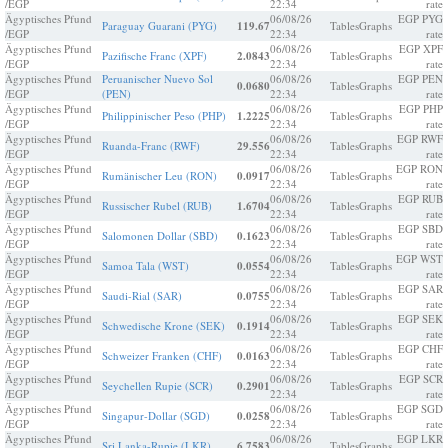
/EGP
22:34
rate
Ägyptisches Pfund
06/08/26
EGP PYG
Paraguay Guarani (PYG)
119.67
Tables
Graphs
/EGP
22:34
rate
Ägyptisches Pfund
06/08/26
EGP XPF
Pazifische Franc (XPF)
2.0843
Tables
Graphs
/EGP
22:34
rate
Ägyptisches Pfund
Peruanischer Nuevo Sol
06/08/26
EGP PEN
0.0680
Tables
Graphs
/EGP
(PEN)
22:34
rate
Ägyptisches Pfund
06/08/26
EGP PHP
Philippinischer Peso (PHP)
1.2225
Tables
Graphs
/EGP
22:34
rate
Ägyptisches Pfund
06/08/26
EGP RWF
Ruanda-Franc (RWF)
29.556
Tables
Graphs
/EGP
22:34
rate
Ägyptisches Pfund
06/08/26
EGP RON
Rumänischer Leu (RON)
0.0917
Tables
Graphs
/EGP
22:34
rate
Ägyptisches Pfund
06/08/26
EGP RUB
Russischer Rubel (RUB)
1.6704
Tables
Graphs
/EGP
22:34
rate
Ägyptisches Pfund
06/08/26
EGP SBD
Salomonen Dollar (SBD)
0.1623
Tables
Graphs
/EGP
22:34
rate
Ägyptisches Pfund
06/08/26
EGP WST
Samoa Tala (WST)
0.0554
Tables
Graphs
/EGP
22:34
rate
Ägyptisches Pfund
06/08/26
EGP SAR
Saudi-Rial (SAR)
0.0755
Tables
Graphs
/EGP
22:34
rate
Ägyptisches Pfund
06/08/26
EGP SEK
Schwedische Krone (SEK)
0.1914
Tables
Graphs
/EGP
22:34
rate
Ägyptisches Pfund
06/08/26
EGP CHF
Schweizer Franken (CHF)
0.0163
Tables
Graphs
/EGP
22:34
rate
Ägyptisches Pfund
06/08/26
EGP SCR
Seychellen Rupie (SCR)
0.2901
Tables
Graphs
/EGP
22:34
rate
Ägyptisches Pfund
06/08/26
EGP SGD
Singapur-Dollar (SGD)
0.0258
Tables
Graphs
/EGP
22:34
rate
Ägyptisches Pfund
06/08/26
EGP LKR
Sri Lanka-Rupie (LKR)
6.7583
Tables
Graphs