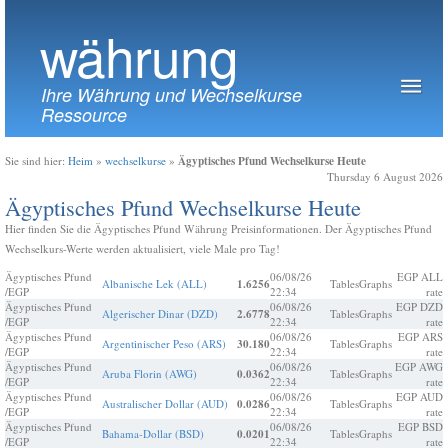
währung
Ihre Währung und Wechselkurse
Ressource
Ägyptisches Pfund Wechselkurse Heute
Sie sind hier:
Heim
»
wechselkurse
»
Thursday 6 August 2026
Ägyptisches Pfund Wechselkurse Heute
Hier finden Sie die Ägyptisches Pfund Währung Preisinformationen. Der Ägyptisches Pfund
Wechselkurs-Werte werden aktualisiert, viele Male pro Tag!
Ägyptisches Pfund
06/08/26
EGP ALL
Albanische Lek (ALL)
1.6256
Tables
Graphs
/EGP
22:34
rate
Ägyptisches Pfund
06/08/26
EGP DZD
Algerischer Dinar (DZD)
2.6778
Tables
Graphs
/EGP
22:34
rate
Ägyptisches Pfund
06/08/26
EGP ARS
Argentinischer Peso (ARS)
30.180
Tables
Graphs
/EGP
22:34
rate
Ägyptisches Pfund
06/08/26
EGP AWG
Aruba Florin (AWG)
0.0362
Tables
Graphs
/EGP
22:34
rate
Ägyptisches Pfund
06/08/26
EGP AUD
Australischer Dollar (AUD)
0.0286
Tables
Graphs
/EGP
22:34
rate
Ägyptisches Pfund
06/08/26
EGP BSD
Bahama-Dollar (BSD)
0.0201
Tables
Graphs
/EGP
22:34
rate