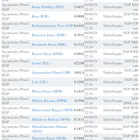
Ägyptisches Pfund
06/08/26
EGP KES
Kenia Schilling (KES)
2.6037
Tables
Graphs
/EGP
22:34
rate
Ägyptisches Pfund
06/08/26
EGP PGK
Kina (PGK)
0.0888
Tables
Graphs
/EGP
22:34
rate
Ägyptisches Pfund
06/08/26
EGP COP
Kolumbianischer Peso (COP)
64.026
Tables
Graphs
/EGP
22:34
rate
Ägyptisches Pfund
06/08/26
EGP KMF
Komoren-Franc (KMF)
8.5932
Tables
Graphs
/EGP
22:34
rate
Ägyptisches Pfund
06/08/26
EGP HRK
Kroatische Kuna (HRK)
0.1315
Tables
Graphs
/EGP
22:34
rate
Ägyptisches Pfund
06/08/26
EGP KWD
Kuwait Dinar (KWD)
0.0062
Tables
Graphs
/EGP
22:34
rate
Ägyptisches Pfund
06/08/26
EGP SLL
Leone (SLL)
422.00
Tables
Graphs
/EGP
22:34
rate
Ägyptisches Pfund
06/08/26
EGP LBP
Libanesisches Pfund (LBP)
1801.8
Tables
Graphs
/EGP
22:34
rate
Ägyptisches Pfund
06/08/26
EGP LSL
Loti (LSL)
0.3285
Tables
Graphs
/EGP
22:34
rate
Ägyptisches Pfund
06/08/26
EGP MOP
Macau Pataca (MOP)
0.1625
Tables
Graphs
/EGP
22:34
rate
Ägyptisches Pfund
06/08/26
EGP
Malawi-Kwacha (MWK)
34.906
Tables
Graphs
/EGP
22:34
MWK rate
Ägyptisches Pfund
06/08/26
EGP MYR
Malaysischer Ringgit (MYR)
0.0823
Tables
Graphs
/EGP
22:34
rate
Ägyptisches Pfund
06/08/26
EGP MVR
Malediven Rufiyaa (MVR)
0.3111
Tables
Graphs
/EGP
22:34
rate
Ägyptisches Pfund
Marokkanischer Dirham
06/08/26
EGP MAD
0.1877
Tables
Graphs
/EGP
(MAD)
22:34
rate
Ägyptisches Pfund
06/08/26
EGP MUR
Mauritius Rupie (MUR)
0.9446
Tables
Graphs