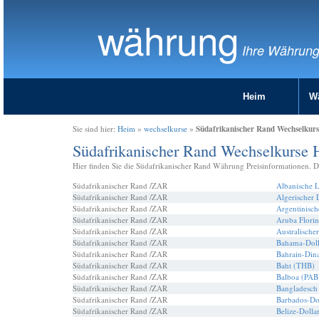
währung
Ihre Währun
Heim
W
Südafrikanischer Rand Wechselkur
Sie sind hier:
Heim
»
wechselkurse
»
Südafrikanischer Rand Wechselkurse 
Hier finden Sie die Südafrikanischer Rand Währung Preisinformationen. D
Südafrikanischer Rand /ZAR
Albanische 
Südafrikanischer Rand /ZAR
Algerischer
Südafrikanischer Rand /ZAR
Argentinisch
Südafrikanischer Rand /ZAR
Aruba Flori
Südafrikanischer Rand /ZAR
Australische
Südafrikanischer Rand /ZAR
Bahama-Doll
Südafrikanischer Rand /ZAR
Bahrain-Din
Südafrikanischer Rand /ZAR
Baht (THB)
Südafrikanischer Rand /ZAR
Balboa (PAB
Südafrikanischer Rand /ZAR
Bangladesch
Südafrikanischer Rand /ZAR
Barbados-Do
Südafrikanischer Rand /ZAR
Belize-Dolla