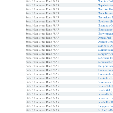
Südafrikanischer Rand /ZAR
Namibia Dol
Südafrikanischer Rand /ZAR
Nepalesisch
Südafrikanischer Rand /ZAR
Neth Antill
Südafrikanischer Rand /ZAR
Neue Türkis
Südafrikanischer Rand /ZAR
Neuseeland-
Südafrikanischer Rand /ZAR
Ngultrum (
Südafrikanischer Rand /ZAR
Nicaragua C
Südafrikanischer Rand /ZAR
Nigerianisch
Südafrikanischer Rand /ZAR
Norwegisch
Südafrikanischer Rand /ZAR
Omani Rial
Südafrikanischer Rand /ZAR
Ostkaribisch
Südafrikanischer Rand /ZAR
Paanga (TOP
Südafrikanischer Rand /ZAR
Pakistanisch
Südafrikanischer Rand /ZAR
Paraguay Gu
Südafrikanischer Rand /ZAR
Pazifische F
Südafrikanischer Rand /ZAR
Peruanische
Südafrikanischer Rand /ZAR
Philippinisc
Südafrikanischer Rand /ZAR
Ruanda-Fran
Südafrikanischer Rand /ZAR
Rumänische
Südafrikanischer Rand /ZAR
Russischer R
Südafrikanischer Rand /ZAR
Salomonen D
Südafrikanischer Rand /ZAR
Samoa Tala 
Südafrikanischer Rand /ZAR
Saudi-Rial (
Südafrikanischer Rand /ZAR
Schwedische
Südafrikanischer Rand /ZAR
Schweizer F
Südafrikanischer Rand /ZAR
Seychellen 
Südafrikanischer Rand /ZAR
Singapur-Do
Südafrikanischer Rand /ZAR
Sri Lanka-R