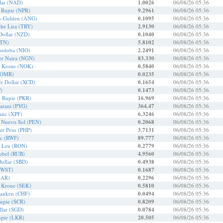
lar (NAD)
1.0026
06/08/26 05:36
e Rupie (NPR)
9.2961
06/08/26 05:36
en-Gulden (ANG)
0.1095
06/08/26 05:36
che Lira (TRY)
2.9130
06/08/26 05:36
Dollar (NZD)
0.1040
06/08/26 05:36
BTN)
5.8102
06/08/26 05:36
ordoba (NIO)
2.2491
06/08/26 05:36
er Naira (NGN)
83.330
06/08/26 05:36
e Krone (NOK)
0.5840
06/08/26 05:36
 (OMR)
0.0235
06/08/26 05:36
er Dollar (XCD)
0.1654
06/08/26 05:36
)
0.1473
06/08/26 05:36
e Rupie (PKR)
16.969
06/08/26 05:36
arani (PYG)
364.47
06/08/26 05:36
ranc (XPF)
6.3246
06/08/26 05:36
r Nuevo Sol (PEN)
0.2068
06/08/26 05:36
her Peso (PHP)
3.7131
06/08/26 05:36
c (RWF)
89.777
06/08/26 05:36
r Leu (RON)
0.2779
06/08/26 05:36
ubel (RUB)
4.9560
06/08/26 05:36
ollar (SBD)
0.4938
06/08/26 05:36
(WST)
0.1687
06/08/26 05:36
SAR)
0.2296
06/08/26 05:36
 Krone (SEK)
0.5810
06/08/26 05:36
ranken (CHF)
0.0494
06/08/26 05:36
Rupie (SCR)
0.8209
06/08/26 05:36
llar (SGD)
0.0784
06/08/26 05:36
upie (LKR)
20.505
06/08/26 05:36