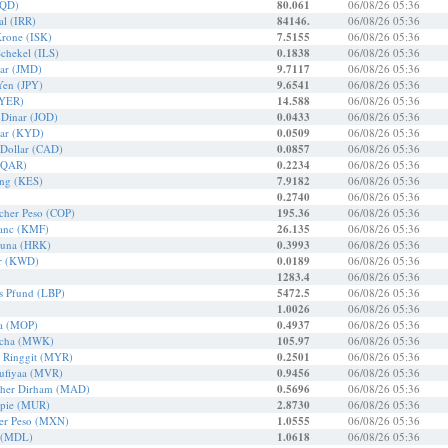
IQD)
80.061
06/08/26 05:36
al (IRR)
84146.
06/08/26 05:36
Krone (ISK)
7.5155
06/08/26 05:36
Schekel (ILS)
0.1838
06/08/26 05:36
lar (JMD)
9.7117
06/08/26 05:36
Yen (JPY)
9.6541
06/08/26 05:36
(YER)
14.588
06/08/26 05:36
 Dinar (JOD)
0.0433
06/08/26 05:36
lar (KYD)
0.0509
06/08/26 05:36
 Dollar (CAD)
0.0857
06/08/26 05:36
 (QAR)
0.2234
06/08/26 05:36
ing (KES)
7.9182
06/08/26 05:36
0.2740
06/08/26 05:36
cher Peso (COP)
195.36
06/08/26 05:36
anc (KMF)
26.135
06/08/26 05:36
Kuna (HRK)
0.3993
06/08/26 05:36
ar (KWD)
0.0189
06/08/26 05:36
1283.4
06/08/26 05:36
s Pfund (LBP)
5472.5
06/08/26 05:36
1.0026
06/08/26 05:36
a (MOP)
0.4937
06/08/26 05:36
cha (MWK)
105.97
06/08/26 05:36
r Ringgit (MYR)
0.2501
06/08/26 05:36
ufiyaa (MVR)
0.9456
06/08/26 05:36
cher Dirham (MAD)
0.5696
06/08/26 05:36
upie (MUR)
2.8730
06/08/26 05:36
er Peso (MXN)
1.0555
06/08/26 05:36
 (MDL)
1.0618
06/08/26 05:36