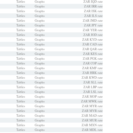
Tables
Graphs
ZAR IQD rate
Tables
Graphs
ZAR IRR rate
Tables
Graphs
ZAR ISK rate
Tables
Graphs
ZAR ILS rate
Tables
Graphs
ZAR JMD rate
Tables
Graphs
ZAR JPY rate
Tables
Graphs
ZAR YER rate
Tables
Graphs
ZAR JOD rate
Tables
Graphs
ZAR KYD rate
Tables
Graphs
ZAR CAD rate
Tables
Graphs
ZAR QAR rate
Tables
Graphs
ZAR KES rate
Tables
Graphs
ZAR PGK rate
Tables
Graphs
ZAR COP rate
Tables
Graphs
ZAR KMF rate
Tables
Graphs
ZAR HRK rate
Tables
Graphs
ZAR KWD rate
Tables
Graphs
ZAR SLL rate
Tables
Graphs
ZAR LBP rate
Tables
Graphs
ZAR LSL rate
Tables
Graphs
ZAR MOP rate
Tables
Graphs
ZAR MWK rate
Tables
Graphs
ZAR MYR rate
Tables
Graphs
ZAR MVR rate
Tables
Graphs
ZAR MAD rate
Tables
Graphs
ZAR MUR rate
Tables
Graphs
ZAR MXN rate
Tables
Graphs
ZAR MDL rate