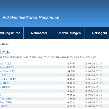
g und Wechselkurse Ressource
ährungskurse
Webmaster
Überweisungen
Reisegeld
se Heute
Heute
er Südafrikanischer Rand Wechselkurs-Werte werden aktualisiert, viele Male pro Tag!
Lek (ALL)
4.9400
06/08/26 05:36
 Dinar (DZD)
8.1375
06/08/26 05:36
er Peso (ARS)
91.569
06/08/26 05:36
n (AWG)
0.1103
06/08/26 05:36
r Dollar (AUD)
0.0868
06/08/26 05:36
ar (BSD)
0.0612
06/08/26 05:36
ar (BHD)
0.0230
06/08/26 05:36
2.0234
06/08/26 05:36
)
0.0612
06/08/26 05:36
 Taka (BDT)
7.5649
06/08/26 05:36
llar (BBD)
0.1224
06/08/26 05:36
r (BZD)
0.1229
06/08/26 05:36