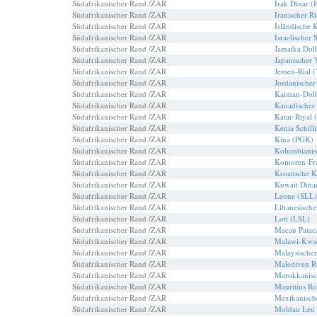
Südafrikanischer Rand /ZAR
Irak Dinar (
Südafrikanischer Rand /ZAR
Iranischer Ri
Südafrikanischer Rand /ZAR
Isländische 
Südafrikanischer Rand /ZAR
Israelischer 
Südafrikanischer Rand /ZAR
Jamaika Dol
Südafrikanischer Rand /ZAR
Japanischer 
Südafrikanischer Rand /ZAR
Jemen-Rial 
Südafrikanischer Rand /ZAR
Jordanischer
Südafrikanischer Rand /ZAR
Kaiman-Dol
Südafrikanischer Rand /ZAR
Kanadischer
Südafrikanischer Rand /ZAR
Katar-Riyal
Südafrikanischer Rand /ZAR
Kenia Schill
Südafrikanischer Rand /ZAR
Kina (PGK)
Südafrikanischer Rand /ZAR
Kolumbianis
Südafrikanischer Rand /ZAR
Komoren-Fr
Südafrikanischer Rand /ZAR
Kroatische 
Südafrikanischer Rand /ZAR
Kuwait Din
Südafrikanischer Rand /ZAR
Leone (SLL)
Südafrikanischer Rand /ZAR
Libanesische
Südafrikanischer Rand /ZAR
Loti (LSL)
Südafrikanischer Rand /ZAR
Macau Patac
Südafrikanischer Rand /ZAR
Malawi-Kwa
Südafrikanischer Rand /ZAR
Malaysische
Südafrikanischer Rand /ZAR
Malediven R
Südafrikanischer Rand /ZAR
Marokkanis
Südafrikanischer Rand /ZAR
Mauritius R
Südafrikanischer Rand /ZAR
Mexikanisch
Südafrikanischer Rand /ZAR
Moldau Leu