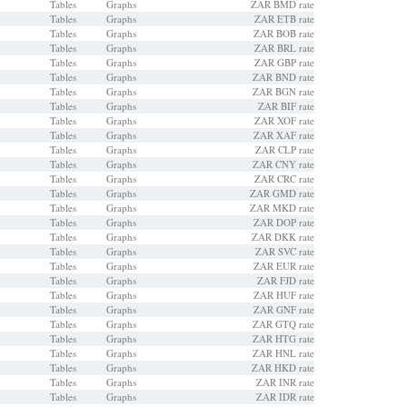
Tables
Graphs
ZAR BMD rate
Tables
Graphs
ZAR ETB rate
Tables
Graphs
ZAR BOB rate
Tables
Graphs
ZAR BRL rate
Tables
Graphs
ZAR GBP rate
Tables
Graphs
ZAR BND rate
Tables
Graphs
ZAR BGN rate
Tables
Graphs
ZAR BIF rate
Tables
Graphs
ZAR XOF rate
Tables
Graphs
ZAR XAF rate
Tables
Graphs
ZAR CLP rate
Tables
Graphs
ZAR CNY rate
Tables
Graphs
ZAR CRC rate
Tables
Graphs
ZAR GMD rate
Tables
Graphs
ZAR MKD rate
Tables
Graphs
ZAR DOP rate
Tables
Graphs
ZAR DKK rate
Tables
Graphs
ZAR SVC rate
Tables
Graphs
ZAR EUR rate
Tables
Graphs
ZAR FJD rate
Tables
Graphs
ZAR HUF rate
Tables
Graphs
ZAR GNF rate
Tables
Graphs
ZAR GTQ rate
Tables
Graphs
ZAR HTG rate
Tables
Graphs
ZAR HNL rate
Tables
Graphs
ZAR HKD rate
Tables
Graphs
ZAR INR rate
Tables
Graphs
ZAR IDR rate