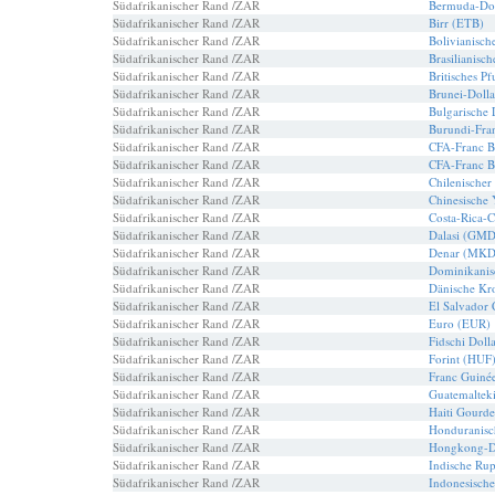
Südafrikanischer Rand /ZAR
Bermuda-Do
Südafrikanischer Rand /ZAR
Birr (ETB)
Südafrikanischer Rand /ZAR
Bolivianisch
Südafrikanischer Rand /ZAR
Brasilianisc
Südafrikanischer Rand /ZAR
Britisches P
Südafrikanischer Rand /ZAR
Brunei-Doll
Südafrikanischer Rand /ZAR
Bulgarische
Südafrikanischer Rand /ZAR
Burundi-Fra
Südafrikanischer Rand /ZAR
CFA-Franc 
Südafrikanischer Rand /ZAR
CFA-Franc 
Südafrikanischer Rand /ZAR
Chilenischer
Südafrikanischer Rand /ZAR
Chinesische
Südafrikanischer Rand /ZAR
Costa-Rica-
Südafrikanischer Rand /ZAR
Dalasi (GMD
Südafrikanischer Rand /ZAR
Denar (MKD
Südafrikanischer Rand /ZAR
Dominikanis
Südafrikanischer Rand /ZAR
Dänische Kr
Südafrikanischer Rand /ZAR
El Salvador
Südafrikanischer Rand /ZAR
Euro (EUR)
Südafrikanischer Rand /ZAR
Fidschi Doll
Südafrikanischer Rand /ZAR
Forint (HUF
Südafrikanischer Rand /ZAR
Franc Guiné
Südafrikanischer Rand /ZAR
Guatemaltek
Südafrikanischer Rand /ZAR
Haiti Gourd
Südafrikanischer Rand /ZAR
Honduranisc
Südafrikanischer Rand /ZAR
Hongkong-D
Südafrikanischer Rand /ZAR
Indische Rup
Südafrikanischer Rand /ZAR
Indonesisch