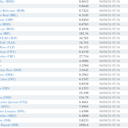
llar (BMD)
0.0612
06/08/26 05:36
9.8640
06/08/26 05:36
er Boliviano (BOB)
0.7422
06/08/26 05:36
her Real (BRL)
0.3145
06/08/26 05:36
fund (GBP)
0.0454
06/08/26 05:36
ar (BND)
0.0783
06/08/26 05:36
 Lew (BGN)
0.1036
06/08/26 05:36
nc (BIF)
182.36
06/08/26 05:36
BCEAO (XOF)
34.765
06/08/26 05:36
BEAC (XAF)
34.765
06/08/26 05:36
 Peso (CLP)
56.152
06/08/26 05:36
 Yuan (CNY)
0.4130
06/08/26 05:36
Colón (CRC)
27.714
06/08/26 05:36
)
4.4986
06/08/26 05:36
)
3.2584
06/08/26 05:36
cher Peso (DOP)
3.5641
06/08/26 05:36
one (DKK)
0.3962
06/08/26 05:36
 Colon (SVC)
0.5347
06/08/26 05:36
0.0530
06/08/26 05:36
ar (FJD)
0.1353
06/08/26 05:36
)
19.190
06/08/26 05:36
en (GNF)
536.79
06/08/26 05:36
ischer Quetzal (GTQ)
0.4661
06/08/26 05:36
e (HTG)
7.9905
06/08/26 05:36
her Lempira (HNL)
1.6380
06/08/26 05:36
ollar (HKD)
0.4800
06/08/26 05:36
ie (INR)
5.8233
06/08/26 05:36
e Rupiah (IDR)
1096.6
06/08/26 05:36