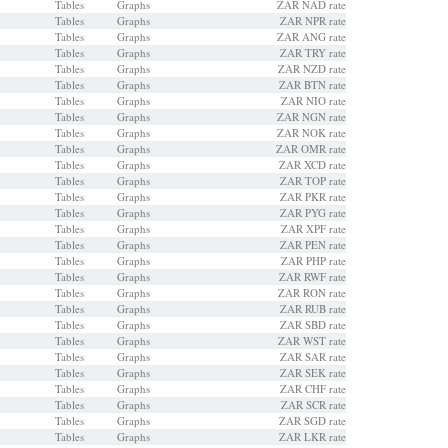
Tables
Graphs
ZAR NAD rate
Tables
Graphs
ZAR NPR rate
Tables
Graphs
ZAR ANG rate
Tables
Graphs
ZAR TRY rate
Tables
Graphs
ZAR NZD rate
Tables
Graphs
ZAR BTN rate
Tables
Graphs
ZAR NIO rate
Tables
Graphs
ZAR NGN rate
Tables
Graphs
ZAR NOK rate
Tables
Graphs
ZAR OMR rate
Tables
Graphs
ZAR XCD rate
Tables
Graphs
ZAR TOP rate
Tables
Graphs
ZAR PKR rate
Tables
Graphs
ZAR PYG rate
Tables
Graphs
ZAR XPF rate
Tables
Graphs
ZAR PEN rate
Tables
Graphs
ZAR PHP rate
Tables
Graphs
ZAR RWF rate
Tables
Graphs
ZAR RON rate
Tables
Graphs
ZAR RUB rate
Tables
Graphs
ZAR SBD rate
Tables
Graphs
ZAR WST rate
Tables
Graphs
ZAR SAR rate
Tables
Graphs
ZAR SEK rate
Tables
Graphs
ZAR CHF rate
Tables
Graphs
ZAR SCR rate
Tables
Graphs
ZAR SGD rate
Tables
Graphs
ZAR LKR rate